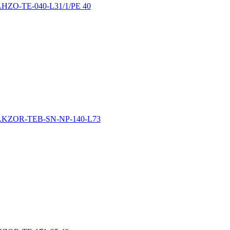
-TE-040-L31/1/PE 40
R-TEB-SN-NP-140-L73