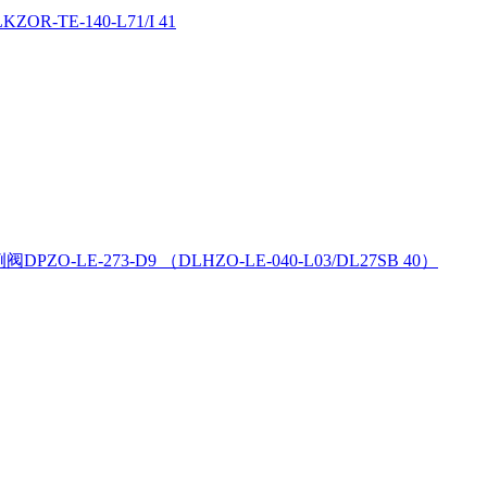
R-TE-140-L71/I 41
PZO-LE-273-D9 （DLHZO-LE-040-L03/DL27SB 40）