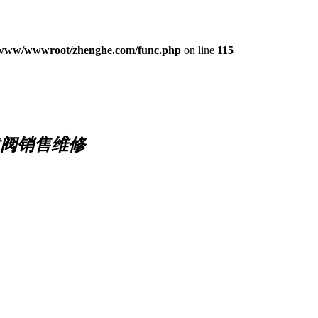
www/wwwroot/zhenghe.com/func.php
on line
115
阀销售维修